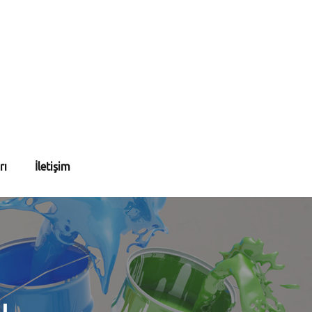
rı
İletişim
ı