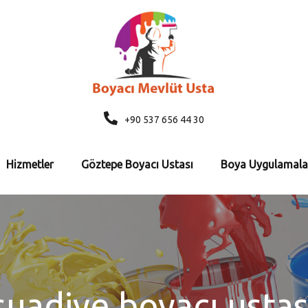
+90 537 656 44 30
Hizmetler
Göztepe Boyacı Ustası
Boya Uygulamala
suadiye boyacı ustas